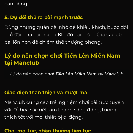
oan uổng.
5. Dụ đối thủ ra bài mạnh trước
Dùng những quân bài nhỏ để khiêu khích, buộc đối
thủ đánh ra bài mạnh. Khi đó bạn có thể ra các bộ
bài lớn hơn để chiếm thế thượng phong.
Lý do nên chọn chơi Tiến Lên Miền Nam
tại Manclub
Lý do nên chọn chơi Tiến Lên Miền Nam tại Manclub
Giao diện thân thiện và mượt mà
Manclub cung cấp trải nghiệm chơi bài trực tuyến
với đồ họa sắc nét, âm thanh sống động, tương
thích tốt với mọi thiết bị di động.
Chơi mọi lúc, nhận thưởng liên tục