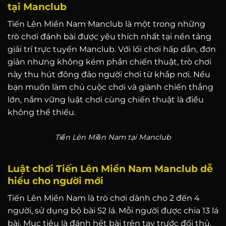
tại Manclub
Tiến Lên Miền Nam Manclub là một trong những
trò chơi đánh bài được yêu thích nhất tại nền tảng
giải trí trực tuyến Manclub. Với lối chơi hấp dẫn, đơn
giản nhưng không kém phần chiến thuật, trò chơi
này thu hút đông đảo người chơi từ khắp nơi. Nếu
bạn muốn làm chủ cuộc chơi và giành chiến thắng
lớn, nắm vững luật chơi cùng chiến thuật là điều
không thể thiếu.
Tiến Lên Miền Nam tại Manclub
Luật chơi Tiến Lên Miền Nam Manclub dễ
hiểu cho người mới
Tiến Lên Miền Nam là trò chơi dành cho 2 đến 4
người, sử dụng bộ bài 52 lá. Mỗi người được chia 13 lá
bài. Mục tiêu là đánh hết bài trên tay trước đối thủ.