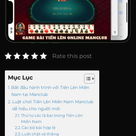
Rate this post
Mục Lục
Bắt đầu hành trình với Tiến Lên Miền
Nam tại Manclub
Luật chơi Tiến Lên Miền Nam Manclub
dễ hiểu cho người mới
Thứ tự các lá bài trong Tiến Lên
Miền Nam
Các bộ bài hợp lệ
Luật chặt và thắng