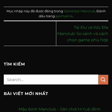
Mục nhập này đã được đăng trong
Game bài Manclub
. Đánh
dấu trang
permalink
.
Tài Xỉu và Xóc Đĩa
Manclub: So sánh và cách
chọn game phù hợp
TÌM KIẾM
BÀI VIẾT MỚI NHẤT
Mậu binh Manclub – Sân chơi trí tuệ đỉnh